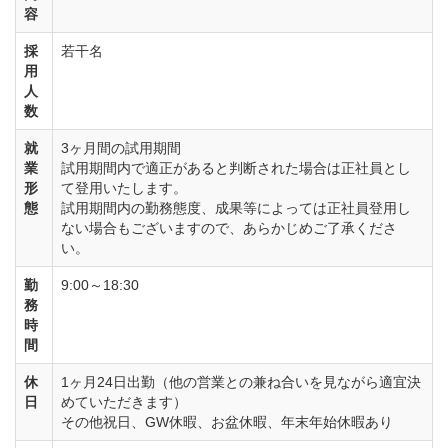
容
採
若干名
用
人
数
就
3ヶ月間の試用期間
業
試用期間内で適正があると判断された場合は正社員とし
形
て登用いたします。
態
試用期間内の勤務態度、成果等によっては正社員登用し
ない場合もございますので、あらかじめご了承くださ
い。
勤
9:00～18:30
務
時
間
休
1ヶ月24日出勤（他の営業との兼ね合いを見ながら適宜決
日
めていただきます）
その他祝日、GW休暇、お盆休暇、年末年始休暇あり